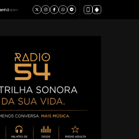
Duarte das 06:00 às 12:00 -
Tocando agora: Taylor Dayne - Love Wil