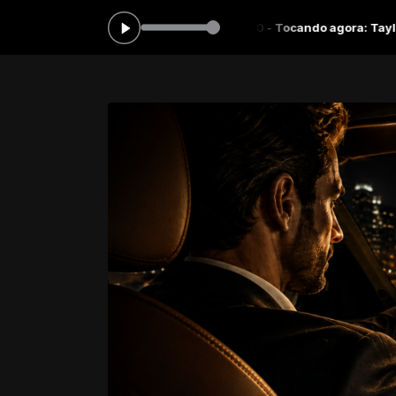
arla Duarte das 06:00 às 12:00 -
Tocando agora: Taylor Dayne - Lov