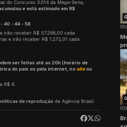
nas do Concurso 3.014 da Mega-Sena,
acumulou e está estimado em R$
G
- 40 - 44 - 58
05
e irão receber R$ 57.298,00 cada
Me
nas e irão receber R$ 1.272,01 cada
pr
dem ser feitas até as 20h (horário de
érica do país ou pela internet, no
site
ou
a R$ 6.
G
políticas de reprodução
da Agência Brasil.
03
Br
so