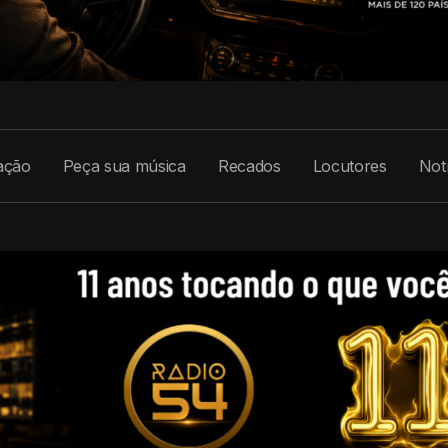
ação
Peça sua música
Recados
Locutores
Notí