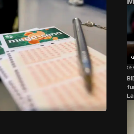
M
G
05
BI
fu
La