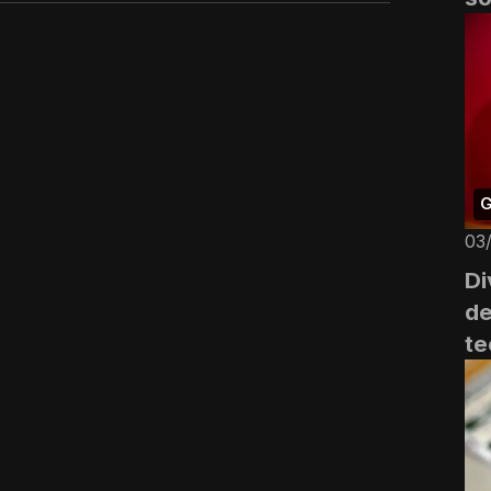
G
03
Di
de
te