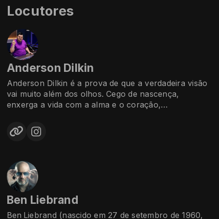
Locutores
Anderson Dilkin
Anderson Dilkin é a prova de que a verdadeira visão
vai muito além dos olhos. Cego de nascença,
enxerga a vida com a alma e o coração,
transformando sensibilidade, fé e autenticidade em
sua maior marca pessoal e profissional.
Casado, feliz e grato pelo caminho que Deus lhe
proporcionou, Anderson leva para os microfones da
Rádio 54 sua essência humana, sua energia positiva
e sua conexão genuína com o público. Sua presença
no ar transmite emoção, verdade e inspiração,
Ben Liebrand
mostrando que a comunicação mais poderosa nasce
do sentimento.
Ben Liebrand (nascido em 27 de setembro de 1960,