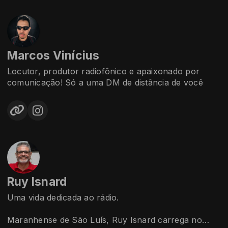
ritmo. Com presença marcante e energia
contagiante, ela se tornou uma das vozes mais
queridas da Rádio 54, conduzindo com leveza e estilo
o Pop Rock'n Play — de segunda a sábado, no
melhor horário da tarde.
Marcos Vinícius
Uma parceria de qualidade entre a Rádio 54 e a
Midiaplay Produtora, o programa traz o melhor do
Locutor, produtor radiofônico e apaixonado por
Pop e do Pop Rock em dois blocos de pura música,
comunicação! ️Só a uma DM de distância de você
do jeito que o ouvinte merece.
Ruy Isnard
Uma vida dedicada ao rádio.
Maranhense de São Luís, Ruy Isnard carrega no