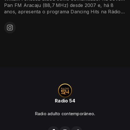
você quer ouvir quando o dia termina e a noite
Pan FM Aracaju (88,7 MHz) desde 2007 e, há 8
começa.
anos, apresenta o programa Dancing Hits na Rádio
54. Possui formação em Gestão Pública, com
especializações em Gestão em Saúde e Liderança.
Radio 54
Radio adulto contemporâneo.