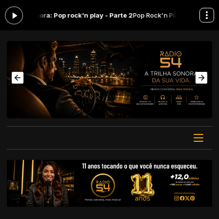
ando agora: Pop rock'n play - Parte 2
Pop Rock'n Play com Glaudia Ma